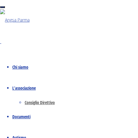
Marzo 16, 2021
Marzo 16, 2021
Terza parte del webinar tenuto dalla docente
Graziella Roda, ex referente inclusione USR
Emilia Romagna
Chi siamo
L’associazione
Consiglio Direttivo
Documenti
Autismo