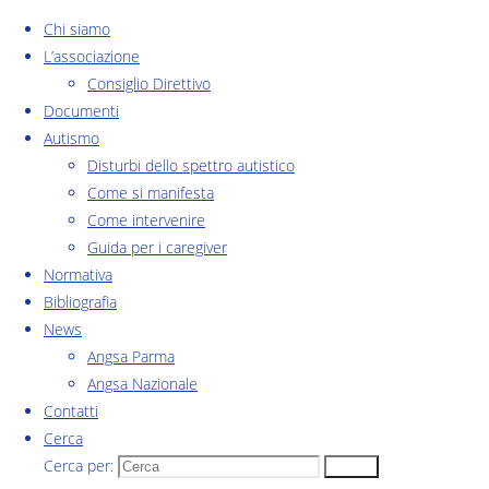
Salta al contenuto
Chi siamo
L’associazione
Consiglio Direttivo
Documenti
Autismo
Home
"Video" Formato articolo
Disturbi dello spettro autistico
Come si manifesta
Come intervenire
Video
Guida per i caregiver
Normativa
Bibliografia
News
angsa parma
,
Corsi
Angsa Parma
Angsa Nazionale
Contatti
I nuovi Piani educativi
Cerca
Cerca per:
Cerca
personalizzati – Parte III