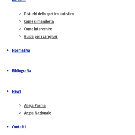
Disturbi dello spettro autistico
Come si manifesta
Come intervenire
Guida per i caregiver
Normativa
Corsi
Bibliografia
I nuovi piani educativi
News
personalizzati
Angsa Parma
Angsa Nazionale
Febbraio 23, 2021
Febbraio 23, 2021
pei
Contatti
Registrazione del webinar sui nuovi piani